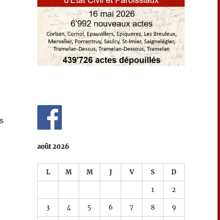
s
août 2026
L
M
M
J
V
S
D
1
2
3
4
5
6
7
8
9