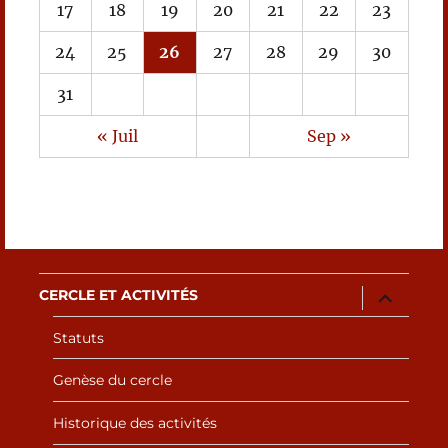
17
18
19
20
21
22
23
24
25
26
27
28
29
30
31
« Juil
Sep »
ouvrir
CERCLE ET ACTIVITÉS
le
sous-
Statuts
menu
Genèse du cercle
Historique des activités