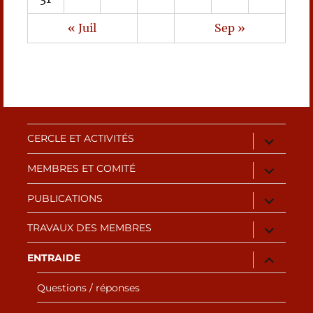
« Juil
Sep »
ouvrir
CERCLE ET ACTIVITÉS
le
sous-
ouvrir
MEMBRES ET COMITÉ
menu
le
sous-
ouvrir
PUBLICATIONS
menu
le
sous-
ouvrir
TRAVAUX DES MEMBRES
menu
le
sous-
ouvrir
ENTRAIDE
menu
le
sous-
Questions / réponses
menu