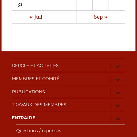
31
« Juil
Sep »
ouvrir
CERCLE ET ACTIVITÉS
le
sous-
ouvrir
MEMBRES ET COMITÉ
menu
le
sous-
ouvrir
PUBLICATIONS
menu
le
sous-
ouvrir
TRAVAUX DES MEMBRES
menu
le
sous-
ouvrir
ENTRAIDE
menu
le
sous-
Questions / réponses
menu