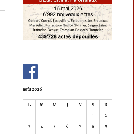
août 2026
L
M
M
J
V
S
D
1
2
3
4
5
6
7
8
9